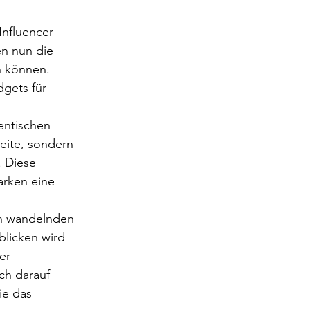
Influencer 
n nun die 
n können. 
dgets für 
entischen 
eite, sondern 
 Diese 
arken eine 
ich wandelnden 
blicken wird 
er 
h darauf 
ie das 