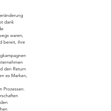
Veränderung 
bt dank 
de 
rwegs waren, 
bereit, ihre 
ingkampagnen 
Unternehmen 
d den Return 
en es Marken, 
n Prozessen. 
rschaften 
 den 
chen 